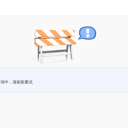
查询中，请刷新重试